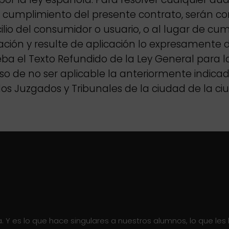
n o cumplimiento del presente contrato, serán c
io del consumidor o usuario, o al lugar de cum
ión y resulte de aplicación lo expresamente di
eba el Texto Refundido de la Ley General para 
aso de no ser aplicable la anteriormente indic
os Juzgados y Tribunales de la ciudad de la c
a. Y es lo que hace singulares a nuestros alumnos, lo que les