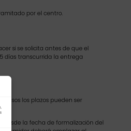
tramitado por el centro.
er si se solicita antes de que el
15 días transcurrida la entrega
s casos los plazos pueden ser
,
UR.
s
r desde la fecha de formalización del