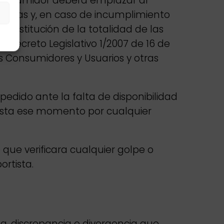
l consumidor deberá emplazar al
ancias y, en caso de incumplimiento
 restitución de la totalidad de las
 Decreto Legislativo 1/2007 de 16 de
s Consumidores y Usuarios y otras
edido ante la falta de disponibilidad
asta ese momento por cualquier
e que verificara cualquier golpe o
ortista.
da, discrepancia o divergencia que