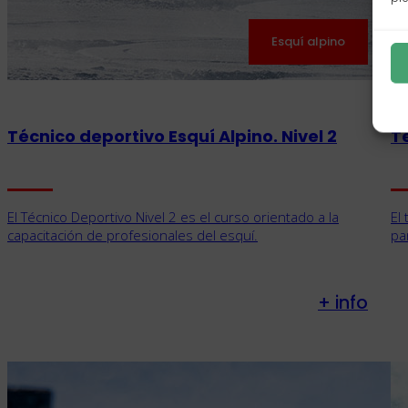
Esquí alpino
Técnico deportivo Esquí Alpino. Nivel 2
Té
El Técnico Deportivo Nivel 2 es el curso orientado a la
El
capacitación de profesionales del esquí.
pa
+ info