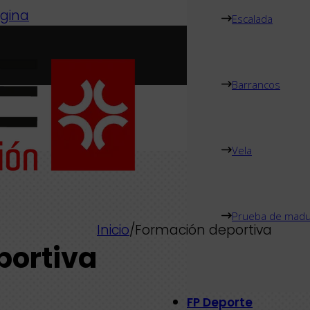
ágina
Escalada
Barrancos
Vela
Prueba de madu
Inicio
/
Formación deportiva
portiva
FP Deporte