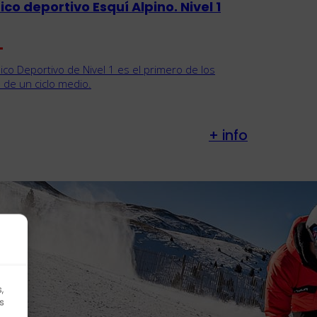
co deportivo Esquí Alpino. Nivel 1
nico Deportivo de Nivel 1 es el primero de los
 de un ciclo medio.
+ info
,
s