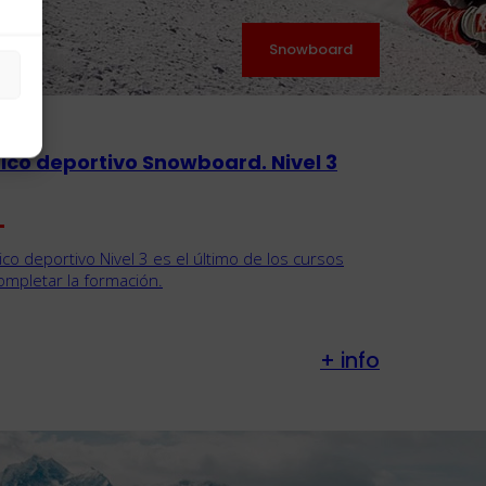
Snowboard
ico deportivo Snowboard. Nivel 3
nico deportivo Nivel 3 es el último de los cursos
ompletar la formación.
+ info