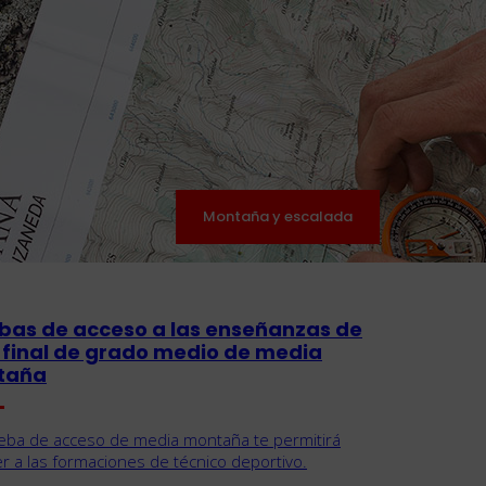
Montaña y escalada
ficada
ormación
bas de acceso a las enseñanzas de
o final de grado medio de media
taña
eba de acceso de media montaña te permitirá
r a las formaciones de técnico deportivo.