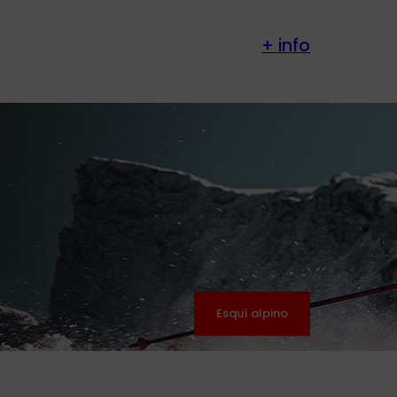
+ info
Esquí alpino