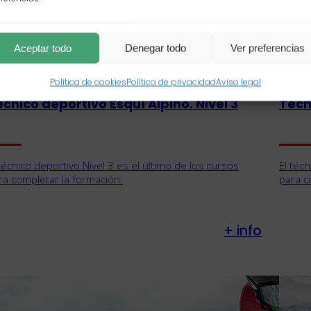
Esquí alpino
Aceptar todo
Denegar todo
Ver preferencias
Política de cookies
Política de privacidad
Aviso legal
cnico deportivo Esquí Alpino. Nivel 3
Técn
 técnico deportivo Nivel 3 es el último de los cursos
El téc
ra completar la formación.
para c
+ info