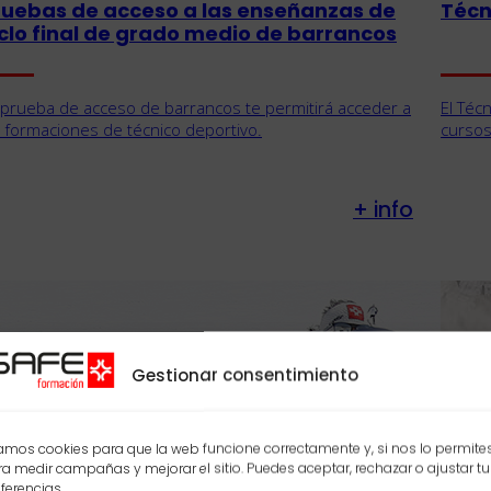
ruebas de acceso a las enseñanzas de
Técni
iclo final de grado medio de barrancos
 prueba de acceso de barrancos te permitirá acceder a
El Téc
s formaciones de técnico deportivo.
cursos
+ info
Gestionar consentimiento
mos cookies para que la web funcione correctamente y, si nos lo permites
a medir campañas y mejorar el sitio. Puedes aceptar, rechazar o ajustar tu
ferencias.