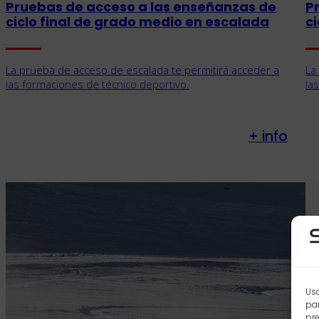
Pruebas de acceso a las enseñanzas de
P
ciclo final de grado medio en escalada
c
La prueba de acceso de escalada te permitirá acceder a
La
las formaciones de técnico deportivo.
la
+ info
Usa
par
pre