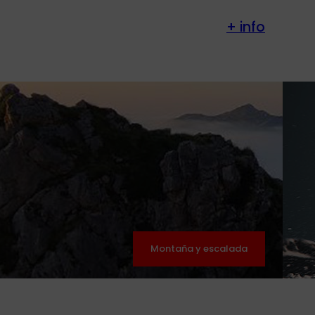
+ info
Montaña y escalada