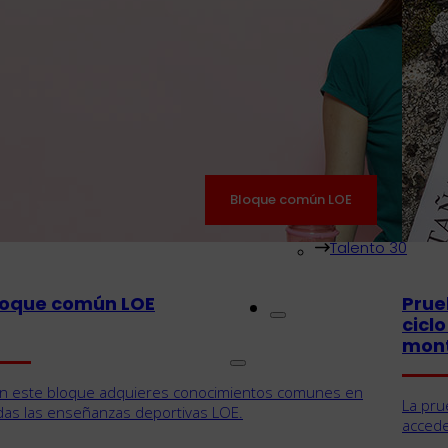
Consultoría
Bloque común LOE
Formación boni
Contratos de f
Talento 30
loque común LOE
Prue
cicl
mon
n este bloque adquieres conocimientos comunes en
La pru
das las enseñanzas deportivas LOE.
accede