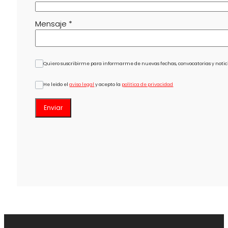
Mensaje
*
Quiero suscribirme para informarme de nuevas fechas, convocatorias y notici
He leído el
aviso legal
y acepto la
política de privacidad
Enviar