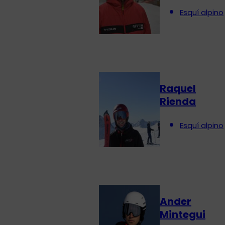
Esquí alpino
Raquel
Rienda
Esquí alpino
Ander
Mintegui