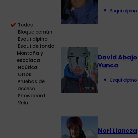
Esquí alpino
Todos
Bloque común
Esquí alpino
Esquí de fondo
Montaña y
David Abajo
escalada
Yunca
Naútica
Otros
Esquí alpino
Pruebas de
acceso
Snowboard
Vela
Nori Llaneza