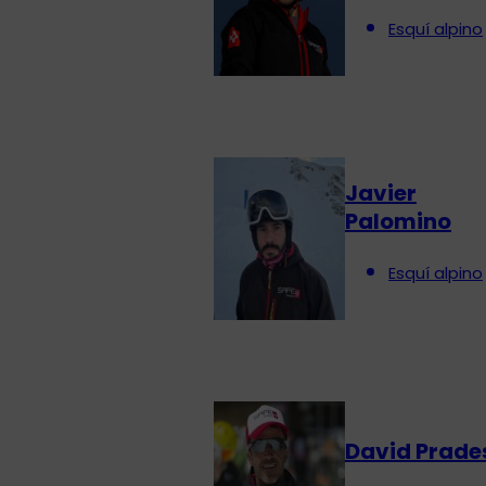
Esquí alpino
Javier
Palomino
Esquí alpino
David Prade