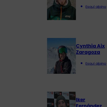
Esquí alpino
Cynthia Aix
Zaragoza
Esquí alpino
Iker
Fernández