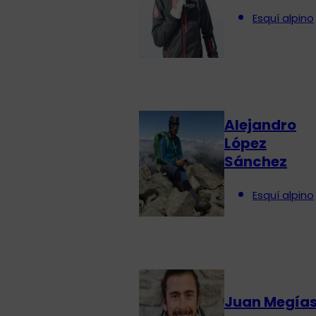
Esquí alpino
Alejandro
López
Sánchez
Esquí alpino
Juan Megía