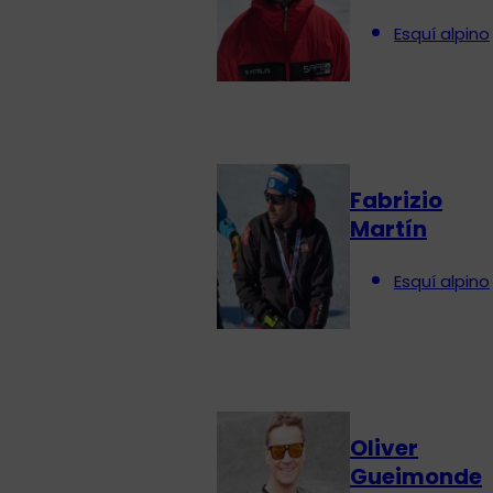
Esquí alpino
Fabrizio
Martín
Esquí alpino
Oliver
Gueimonde