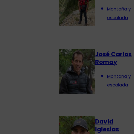
Montaña y
escalada
José Carlos
Romay
Montaña y
escalada
David
Iglesias