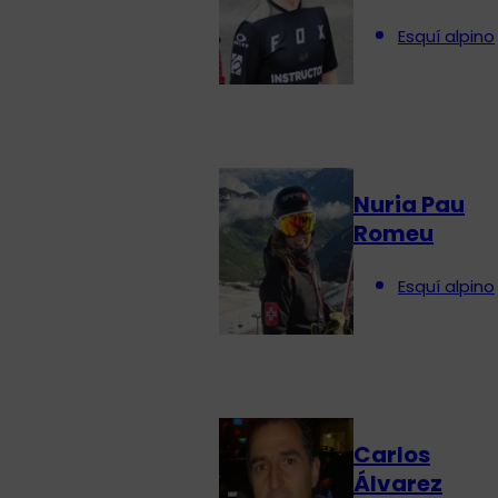
Esquí alpino
Nuria Pau
Romeu
Esquí alpino
Carlos
Álvarez