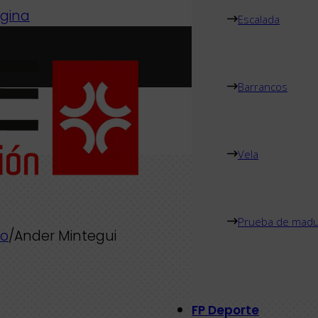
ágina
Escalada
Barrancos
Vela
Prueba de madu
o
/
Ander Mintegui
FP Deporte