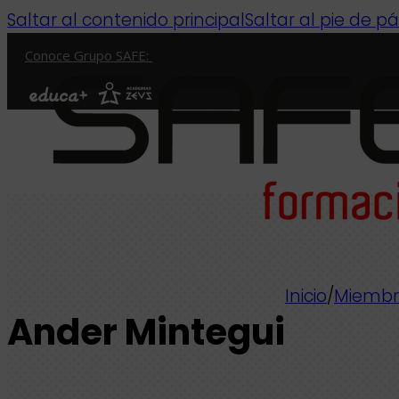
Saltar al contenido principal
Saltar al pie de p
Conoce Grupo SAFE:
Inicio
/
Miembr
Ander Mintegui