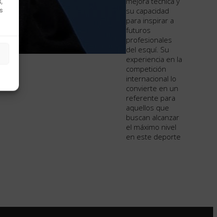
mejora técnica y
,
su capacidad
s
para inspirar a
futuros
profesionales
del esquí. Su
experiencia en la
competición
internacional lo
convierte en un
referente para
aquellos que
buscan alcanzar
el máximo nivel
en este deporte