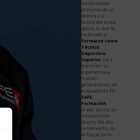
comprensión
profunda de la
técnica y la
táctica del esquí
alpino, lo que lo
ha llevado a
formarse como
Técnico
Deportivo
Superior
para
transmitir su
experiencia a
nuevas
generaciones de
esquiadores.En
SAFE
Formación
,
Ander aporta su
conocimiento
directo del alto
rendimiento, su
enfoque en la