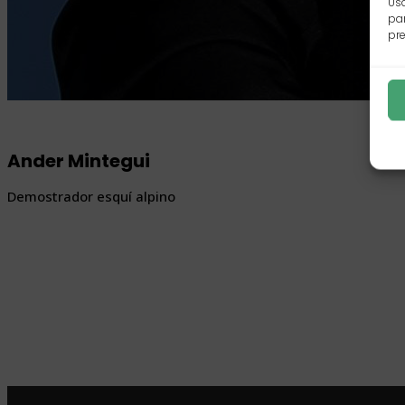
Usa
par
pre
Ander Mintegui
Demostrador esquí alpino