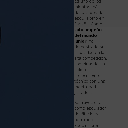
es uno de los
talentos más
destacados del
esquí alpino en
España. Como
subcampeón
del mundo
junior
, ha
demostrado su
capacidad en la
ficada
alta competición,
ormación
combinando un
sólido
conocimiento
técnico con una
mentalidad
ganadora.
Su trayectoria
como esquiador
de élite le ha
permitido
adquirir una