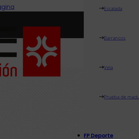
página
Escalada
Barrancos
Vela
Prueba de madu
FP Deporte