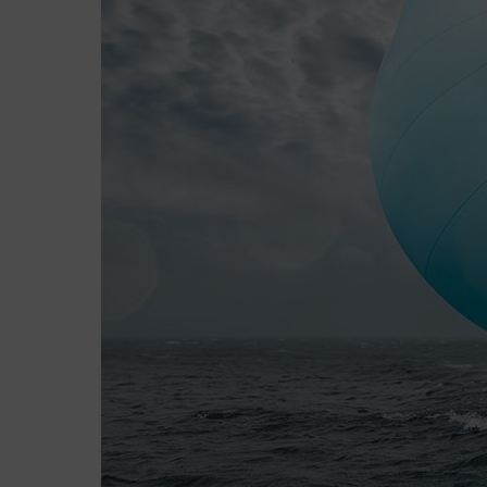
Consultoría
Formación boni
Contratos de f
Talento 30