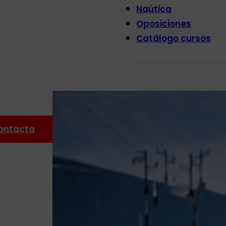
Naútica
Oposiciones
Catálogo cursos
ontacta