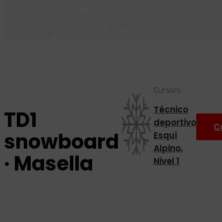
Curso/s:
Técnico
TD1
deportivo
C
snowboard
Esquí
Alpino.
· Masella
Nivel 1