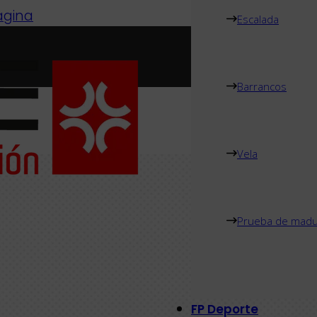
página
Escalada
Barrancos
Vela
Prueba de madu
FP Deporte