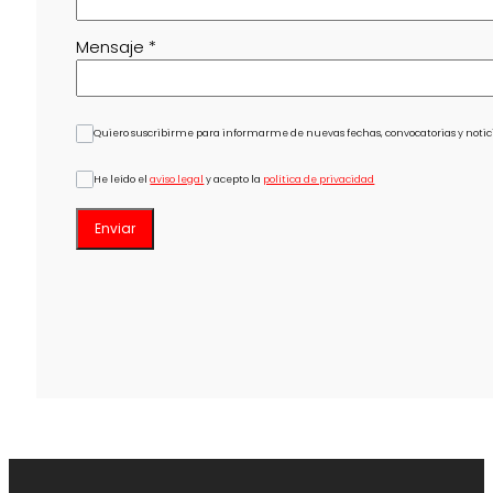
Mensaje
*
Quiero suscribirme para informarme de nuevas fechas, convocatorias y notici
He leído el
aviso legal
y acepto la
política de privacidad
Enviar