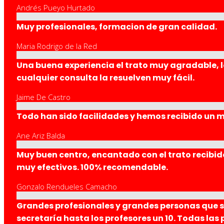
Andrés Pueyo Hurtado
Muy profesionales, formacion de gran calidad.
Maria Rodrigo de la Red
Una buena experiencia el trato muy agradable, l
cualquier consulta la resuelven muy fácil.
Jaime De Castro
Todo han sido facilidades y hemos recibido un 
Ane Ariz Balda
Muy buen centro, encantado con el trato recibid
muy efectivos. 100% recomendable.
Gonzalo Rendueles Camacho
Grandes profesionales y grandes personas que s
secretaría hasta los profesores un 10. Todas la