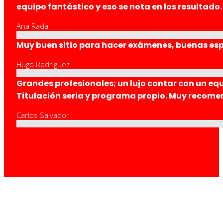
equipo fantástico y eso se nota en los resultado.
Ana Rada
Muy buen sitio para hacer exámenes, buenas esp
Hugo Rodriguez
Grandes profesionales; un lujo contar con un equ
Titulación seria y programa propio. Muy recome
Carlos Salvador