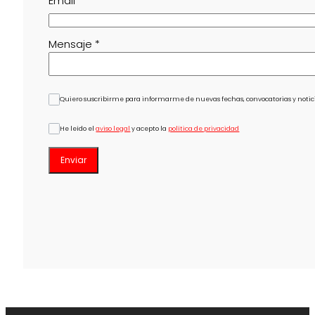
Email
*
Mensaje
*
Quiero suscribirme para informarme de nuevas fechas, convocatorias y notici
He leído el
aviso legal
y acepto la
política de privacidad
Enviar