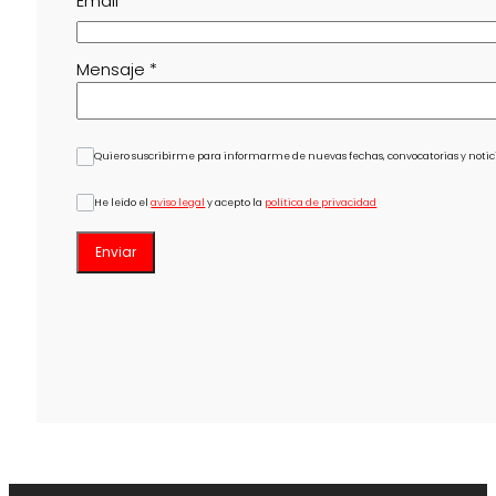
Email
*
Mensaje
*
Quiero suscribirme para informarme de nuevas fechas, convocatorias y notici
He leído el
aviso legal
y acepto la
política de privacidad
Enviar