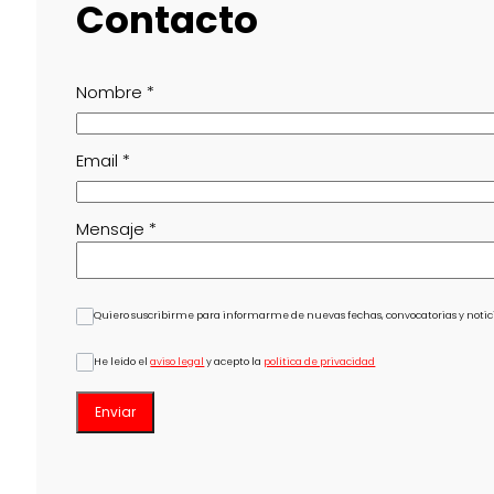
Contacto
Nombre
*
Email
*
Mensaje
*
Quiero suscribirme para informarme de nuevas fechas, convocatorias y notici
He leído el
aviso legal
y acepto la
política de privacidad
Enviar