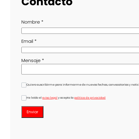
Contacto
Nombre
*
Email
*
Mensaje
*
Quiero suscribirme para informarme de nuevas fechas, convocatorias y notici
He leído el
aviso legal
y acepto la
política de privacidad
Enviar