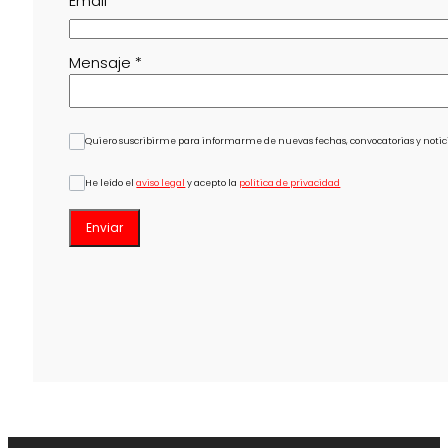
Email
*
Mensaje
*
Quiero suscribirme para informarme de nuevas fechas, convocatorias y notici
He leído el
aviso legal
y acepto la
política de privacidad
Enviar