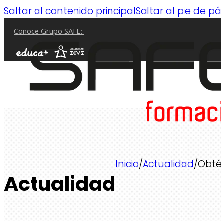
Saltar al contenido principal
Saltar al pie de p
Conoce Grupo SAFE:
Inicio
/
Actualidad
/
Obté
Actualidad