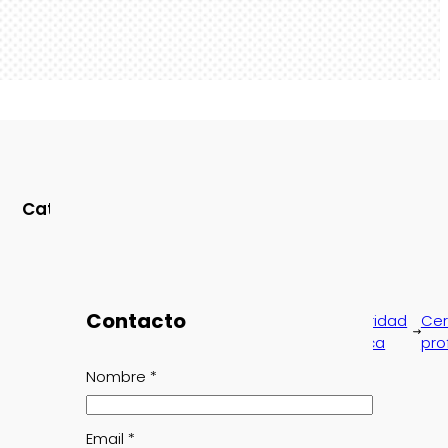
Categorías
Contacto
Seguridad
Seguridad
Seguridad
Cer
industrial
agroforestal
pública
pro
Nombre
*
Email
*