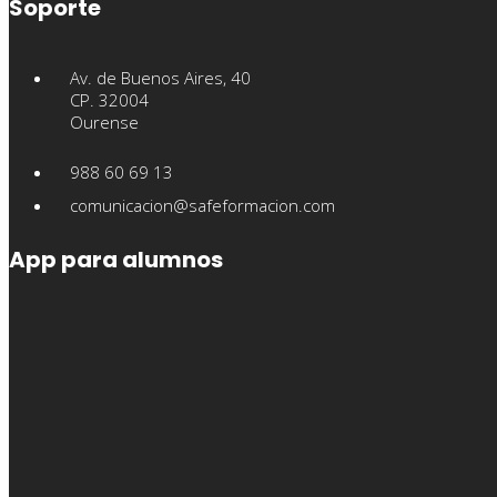
Soporte
Av. de Buenos Aires, 40
CP. 32004
Ourense
988 60 69 13
comunicacion@safeformacion.com
App para alumnos