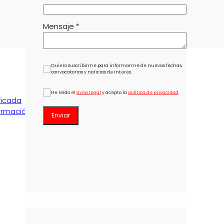
Mensaje
*
Quiero suscribirme para informarme de nuevas fechas,
convocatorias y noticias de interés.
He leído el
aviso legal
y acepto la
política de privacidad
ficada
ormación
Enviar